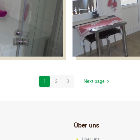
1
2
3
Next page
Über uns
Über uns