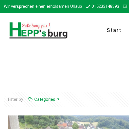
Wir versprechen einen erholsamen Urlaub
015233148393
Start
Filter by
Categories